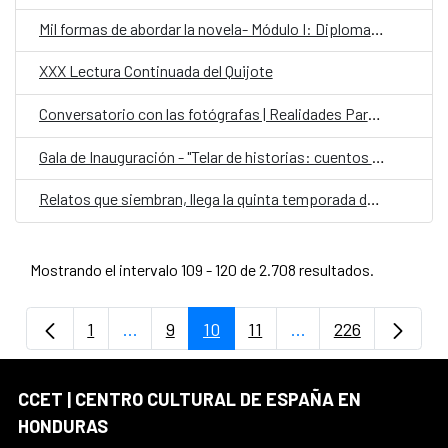
Mil formas de abordar la novela- Módulo I: Diplomado Internacional en Escritura Creativa
XXX Lectura Continuada del Quijote
Conversatorio con las fotógrafas | Realidades Paralelas: Miradas desde el ocultamiento
Gala de Inauguración - "Telar de historias: cuentos contados por ellas"
Relatos que siembran, llega la quinta temporada de Cuentos en Red
Mostrando el intervalo 109 - 120 de 2.708 resultados.
1
...
9
10
11
...
226
Página
Páginas intermedias Use TAB para despla
Página
Página
Página
Páginas intermedia
Página
CCET | CENTRO CULTURAL DE ESPAÑA EN
HONDURAS