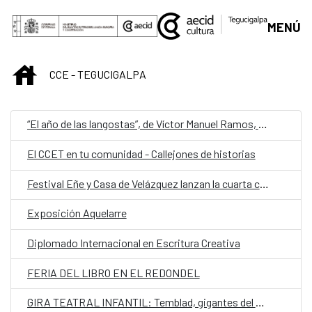
Saltar al contenido principal
MENÚ
INICIO
CCE - TEGUCIGALPA
“El año de las langostas”, de Víctor Manuel Ramos, representa a Honduras en la quinta edición de Cuentos en Red
El CCET en tu comunidad - Callejones de historias
Festival Eñe y Casa de Velázquez lanzan la cuarta convocatoria de Residencia de Creación Literaria
Exposición Aquelarre
Diplomado Internacional en Escritura Creativa
FERIA DEL LIBRO EN EL REDONDEL
GIRA TEATRAL INFANTIL: Temblad, gigantes del mundo