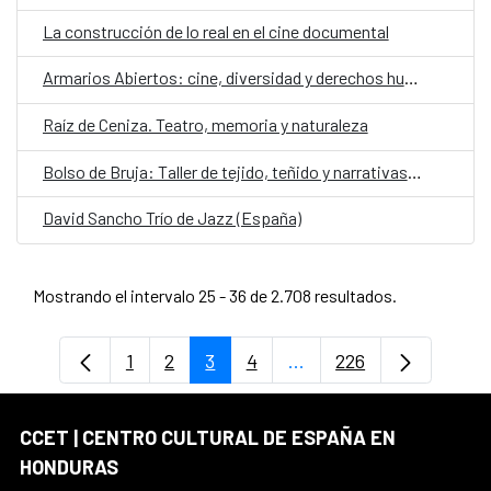
La construcción de lo real en el cine documental
Armarios Abiertos: cine, diversidad y derechos humanos
Raíz de Ceniza. Teatro, memoria y naturaleza
Bolso de Bruja: Taller de tejido, teñido y narrativas de contención
David Sancho Trío de Jazz (España)
Mostrando el intervalo 25 - 36 de 2.708 resultados.
1
2
3
4
...
226
Página
Página
Página
Página
Páginas intermedias Us
Página
CCET | CENTRO CULTURAL DE ESPAÑA EN
HONDURAS