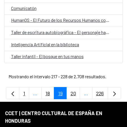
Comunicatón
HumanOS - El Futuro de los Recursos Humanos con IA
Taller de escritura autobiográfica - El personaje habitado
Inteligencia Artificial en la biblioteca
Taller infantil - El bosque en tus manos
Mostrando el intervalo 217 - 228 de 2.708 resultados.
1
...
18
19
20
...
226
Página
Páginas intermedias Use TAB para desplaz
Página
Página
Página
Páginas intermedia
Página
CCET | CENTRO CULTURAL DE ESPAÑA EN
HONDURAS