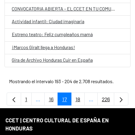
CONVOCATORIA ABIERTA - EL CCET EN TU COMUNIDAD
Actividad infantil: Ciudad imaginaria
Estreno teatro: Feliz cumpleaños mamá
¡Marcos Giralt llega a Honduras!
Gira de Archivo Honduras Cuir en España
Mostrando el intervalo 193 - 204 de 2.708 resultados.
1
...
16
17
18
...
226
Página
Páginas intermedias Use TAB para despla
Página
Página
Página
Páginas intermedia
Página
CCET | CENTRO CULTURAL DE ESPAÑA EN
HONDURAS