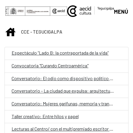
Saltar al contenido principal
MENÚ
INICIO
CCE - TEGUCIGALPA
Espectáculo “Lado B: la contraportada de la vida”
Convocatoria "Curando Centroamérica"
Conversatorio: El odio como dispositivo político y social
Conversatorio - La ciudad que expulsa: arquitectura, exclusión y gentrificación
Conversatorio: Mujeres garífunas, memoria y transmisión cultural
Taller creativo: Entre hilos y papel
Lecturas al Centro/ con el multipremiado escritor español Ray Loriga como invitado especial,