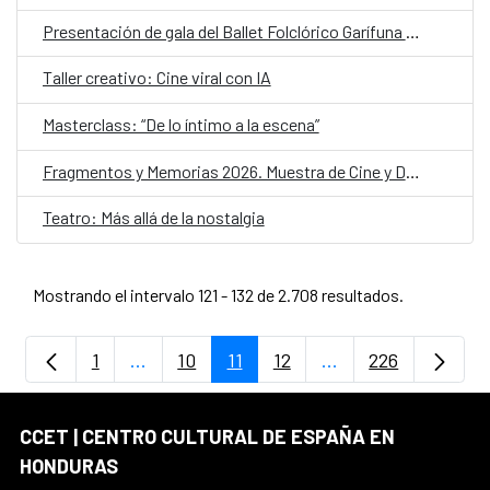
Presentación de gala del Ballet Folclórico Garífuna de Honduras
Taller creativo: Cine viral con IA
Masterclass: “De lo íntimo a la escena”
Fragmentos y Memorias 2026. Muestra de Cine y Derechos Humanos
Teatro: Más allá de la nostalgia
Mostrando el intervalo 121 - 132 de 2.708 resultados.
1
...
10
11
12
...
226
Página
Páginas intermedias Use TAB para despla
Página
Página
Página
Páginas intermedia
Página
CCET | CENTRO CULTURAL DE ESPAÑA EN
HONDURAS