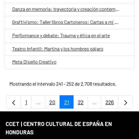
Danza en memoria: trayectoria y creación contemporáneaDanza en memoria: trayectoria y creación contemporánea
Graftivismo: Taller libros Cartoneros: Cartas a mi yo del pasado
Performance y debate: Trauma y ética en el arte
Teatro Infantil: Martina y los hombres pájaro
Meta Diseño Creativo
Mostrando el intervalo 241 - 252 de 2.708 resultados.
1
...
20
21
22
...
226
Página
Páginas intermedias Use TAB para desplaz
Página
Página
Página
Páginas intermedi
Página
CCET | CENTRO CULTURAL DE ESPAÑA EN
HONDURAS