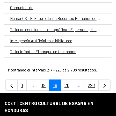
Comunicatón
HumanOS - El Futuro de los Recursos Humanos con IA
Taller de escritura autobiográfica - El personaje habitado
Inteligencia Artificial en la biblioteca
Taller infantil - El bosque en tus manos
Mostrando el intervalo 217 - 228 de 2.708 resultados.
1
...
18
19
20
...
226
Página
Páginas intermedias Use TAB para desplaz
Página
Página
Página
Páginas intermedia
Página
CCET | CENTRO CULTURAL DE ESPAÑA EN
HONDURAS