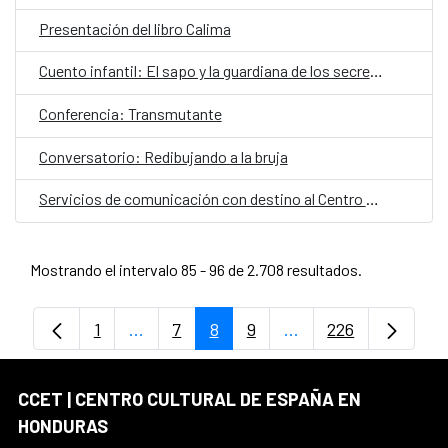
Presentación del libro Calima
Cuento infantil: El sapo y la guardiana de los secretos
Conferencia: Transmutante
Conversatorio: Redibujando a la bruja
Servicios de comunicación con destino al Centro Cultural de España en Honduras
Mostrando el intervalo 85 - 96 de 2.708 resultados.
1
...
7
8
9
...
226
Página
Páginas intermedias Use TAB para despl
Página
Página
Página
Páginas intermedias
Página
CCET | CENTRO CULTURAL DE ESPAÑA EN
HONDURAS