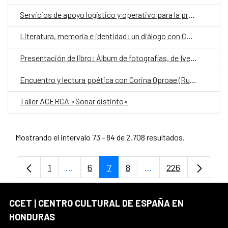
Servicios de apoyo logístico y operativo para la programación cultural, así como servicios auxiliares con funciones de conducción para las gestiones propias del Centro Cultural de España en Honduras (AECID)
Literatura, memoria e identidad: un diálogo con Corina Oproae
Presentación de libro: Álbum de fotografías, de Iveth Vega
Encuentro y lectura poética con Corina Oproae (Rumania- España)
Taller ACERCA «Sonar distinto»
Mostrando el intervalo 73 - 84 de 2.708 resultados.
1
...
6
7
8
...
226
Página
Páginas intermedias Use TAB para despl
Página
Página
Página
Páginas intermedias
Página
CCET | CENTRO CULTURAL DE ESPAÑA EN
HONDURAS