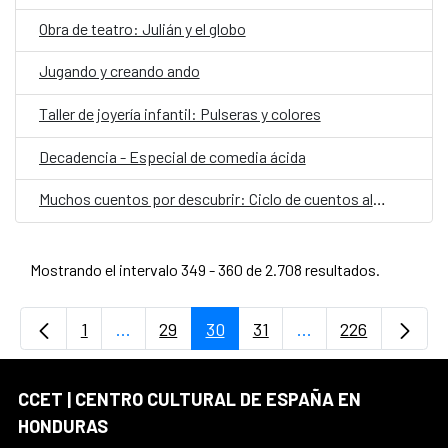
Obra de teatro: Julián y el globo
Jugando y creando ando
Taller de joyería infantil: Pulseras y colores
Decadencia - Especial de comedia ácida
Muchos cuentos por descubrir: Ciclo de cuentos al ritmo de la tierra
Mostrando el intervalo 349 - 360 de 2.708 resultados.
1
...
29
30
31
...
226
Página
Páginas intermedias Use TAB para desplaz
Página
Página
Página
Páginas intermedi
Página
CCET | CENTRO CULTURAL DE ESPAÑA EN
HONDURAS