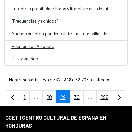
Las letras prohibidas: libros y literatura en la Inquisición centroamericana de los siglos XVII y XVIII
“Frecuencias y sonidos”
Muchos cuentos por descubrir: Las maravillas de nuestros pueblos nativos
Residencias Afroeste
Bits y sueños
Mostrando el intervalo 337 - 348 de 2.708 resultados.
1
...
28
29
30
...
226
Página
Páginas intermedias Use TAB para desplaz
Página
Página
Página
Páginas intermedi
Página
CCET | CENTRO CULTURAL DE ESPAÑA EN
HONDURAS