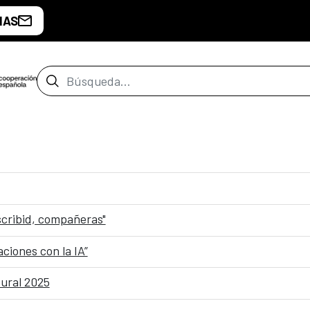
IAS
Barra de búsqueda
scribid, compañeras"
ciones con la IA”
tural 2025