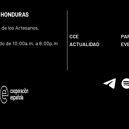
N HONDURAS
l de los Artesanos,
CCE
PA
ado de 10:00a.m. a 8:00p.m
ACTUALIDAD
EV
Telegram
Spo