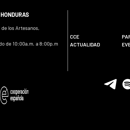
N HONDURAS
l de los Artesanos,
CCE
PA
ado de 10:00a.m. a 8:00p.m
ACTUALIDAD
EV
Telegram
Spo