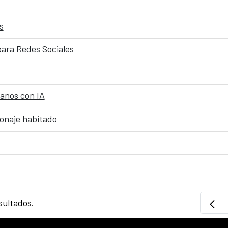
s
para Redes Sociales
anos con IA
sonaje habitado
sultados.