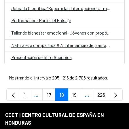
Jornada Científica "Superar las Interrupciones. Transformar la respuesta al VIH 2025"
Performance: Parte del Paisaje
Taller de bienestar emocional: Jóvenes con propósito
Naturaleza compartida #2: Intercambio de plantas y esquejes
Presentación del libro Anecoica
Mostrando el intervalo 205 - 216 de 2.708 resultados.
1
...
17
18
19
...
226
Página
Páginas intermedias Use TAB para despla
Página
Página
Página
Páginas intermedia
Página
CCET | CENTRO CULTURAL DE ESPAÑA EN
HONDURAS