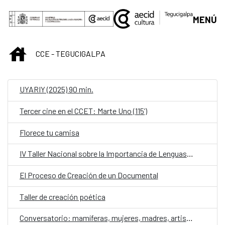
Saltar al contenido principal
MENÚ
INICIO
CCE - TEGUCIGALPA
UYARIY (2025) 90 min.
Tercer cine en el CCET: Marte Uno (115’)
Florece tu camisa
IV Taller Nacional sobre la Importancia de Lenguas para las Poblaciones Indígenas y Afrohondureñas
El Proceso de Creación de un Documental
Taller de creación poética
Conversatorio: mamíferas, mujeres, madres, artistas contra la violencia de género