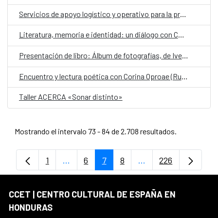
Servicios de apoyo logístico y operativo para la programación cultural, así como servicios auxiliares con funciones de conducción para las gestiones propias del Centro Cultural de España en Honduras (AECID)
Literatura, memoria e identidad: un diálogo con Corina Oproae
Presentación de libro: Álbum de fotografías, de Iveth Vega
Encuentro y lectura poética con Corina Oproae (Rumania- España)
Taller ACERCA «Sonar distinto»
Mostrando el intervalo 73 - 84 de 2.708 resultados.
1
...
6
7
8
...
226
Página
Páginas intermedias Use TAB para despl
Página
Página
Página
Páginas intermedias
Página
CCET | CENTRO CULTURAL DE ESPAÑA EN
HONDURAS