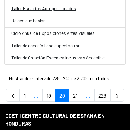
Taller Espacios Autogestionados
Raíces que hablan
Ciclo Anual de Exposiciones Artes Visuales
Taller de accesibilidad espectacular
Taller de Creación Escénica Inclusiva y Accesible
Mostrando el intervalo 229 - 240 de 2.708 resultados.
1
...
19
20
21
...
226
Página
Páginas intermedias Use TAB para desplaz
Página
Página
Página
Páginas intermedia
Página
CCET | CENTRO CULTURAL DE ESPAÑA EN
HONDURAS