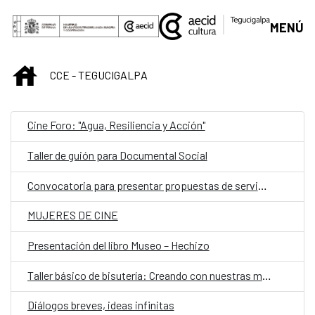
Saltar al contenido principal
MENÚ
INICIO
CCE - TEGUCIGALPA
Cine Foro: "Agua, Resiliencia y Acción"
Taller de guión para Documental Social
Convocatoria para presentar propuestas de servicios de asesoramiento en información y desarrollo de la intranet, mantenimiento de infraestructura tecnológica, equipos, plataformas y redes del Centro Cultural de España en Honduras
MUJERES DE CINE
Presentación del libro Museo – Hechizo
Taller básico de bisutería: Creando con nuestras manos
Diálogos breves, ideas infinitas