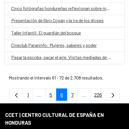
Cinco fotógrafas hondureñas reflexionan sobre memoria y cuerpo en "Realidades paralelas"
Presentación de libro Copán y la ira de los dioses
Taller infantil: El guardián del bosque
Cineclub Paraninfo: Mujeres, saberes y poder
Pasar la escoba, sacar el aire. Visitas mediadas de la exposición Aquelarre
Mostrando el intervalo 61 - 72 de 2.708 resultados.
1
...
5
6
7
...
226
Página
Páginas intermedias Use TAB para despl
Página
Página
Página
Páginas intermedias
Página
CCET | CENTRO CULTURAL DE ESPAÑA EN
HONDURAS