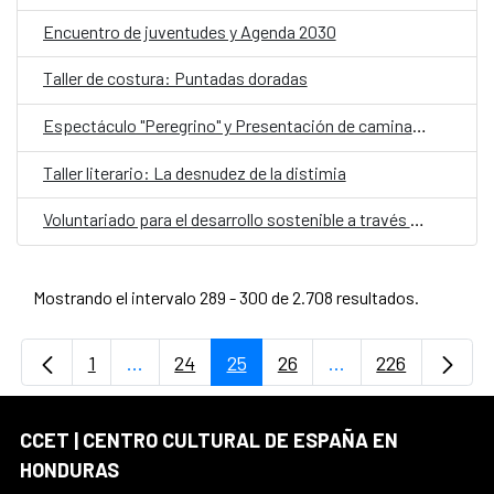
Encuentro de juventudes y Agenda 2030
Taller de costura: Puntadas doradas
Espectáculo "Peregrino" y Presentación de caminantes
Taller literario: La desnudez de la distimia
Voluntariado para el desarrollo sostenible a través de la Agenda 2030
Mostrando el intervalo 289 - 300 de 2.708 resultados.
1
...
24
25
26
...
226
Página
Páginas intermedias Use TAB para desplaz
Página
Página
Página
Páginas intermedi
Página
CCET | CENTRO CULTURAL DE ESPAÑA EN
HONDURAS