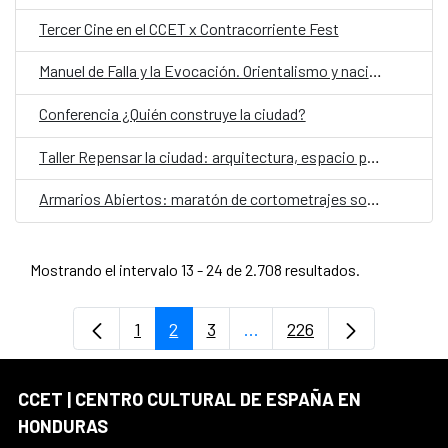
Tercer Cine en el CCET x Contracorriente Fest
Manuel de Falla y la Evocación. Orientalismo y nacionalismo: recital para violín y piano
Conferencia ¿Quién construye la ciudad?
Taller Repensar la ciudad: arquitectura, espacio público y cuidados
Armarios Abiertos: maratón de cortometrajes sobre diversidad y derechos humanos
Mostrando el intervalo 13 - 24 de 2.708 resultados.
1
2
3
...
226
Página
Página
Página
Páginas intermedias Use 
Página
CCET | CENTRO CULTURAL DE ESPAÑA EN
HONDURAS