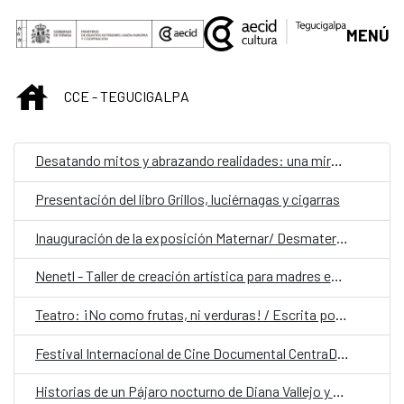
Saltar al contenido principal
MENÚ
INICIO
CCE - TEGUCIGALPA
Desatando mitos y abrazando realidades: una mirada empática a la lactancia y la maternidad
Presentación del libro Grillos, luciérnagas y cigarras
Inauguración de la exposición Maternar/ Desmaternar. Entre el cuido y la ausencia.
Nenetl - Taller de creación artística para madres en duelo gestacional, perinatal y neonatal
Teatro: ¡No como frutas, ni verduras! / Escrita por Heber Villatoro/ Dirección Ana Barrientos
Festival Internacional de Cine Documental CentraDoc
Historias de un Pájaro nocturno de Diana Vallejo y Peregrinaje de Argentina Díaz Lozano