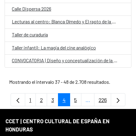
Calle Dispersa 2026
Lecturas al centro: Blanca Olmedo y El rapto de la Sevillana
Taller de curaduría
Taller infantil: La magia del cine analógico
CONVOCATORIA | Diseño y conceptualización de la carroza del CCET
Mostrando el intervalo 37 - 48 de 2.708 resultados.
1
2
3
4
5
...
226
Página
Página
Página
Página
Página
Páginas intermedias
Página
CCET | CENTRO CULTURAL DE ESPAÑA EN
HONDURAS