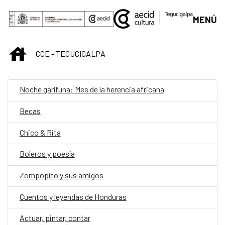
Saltar al contenido principal
MENÚ
INICIO
CCE - TEGUCIGALPA
Noche garífuna: Mes de la herencia africana
Becas
Chico & Rita
Boleros y poesía
Zompopito y sus amigos
Cuentos y leyendas de Honduras
Actuar, pintar, contar