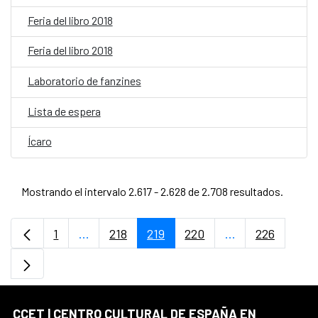
Feria del libro 2018
Feria del libro 2018
Laboratorio de fanzines
Lista de espera
Ícaro
Mostrando el intervalo 2.617 - 2.628 de 2.708 resultados.
1
...
218
219
220
...
226
Página
Páginas intermedias Use TAB para desplaz
Página
Página
Página
Páginas interme
Página
CCET | CENTRO CULTURAL DE ESPAÑA EN