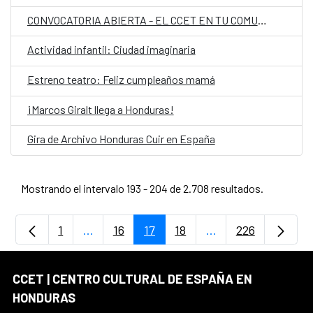
CONVOCATORIA ABIERTA - EL CCET EN TU COMUNIDAD
Actividad infantil: Ciudad imaginaria
Estreno teatro: Feliz cumpleaños mamá
¡Marcos Giralt llega a Honduras!
Gira de Archivo Honduras Cuir en España
Mostrando el intervalo 193 - 204 de 2.708 resultados.
1
...
16
17
18
...
226
Página
Páginas intermedias Use TAB para despla
Página
Página
Página
Páginas intermedia
Página
CCET | CENTRO CULTURAL DE ESPAÑA EN
HONDURAS