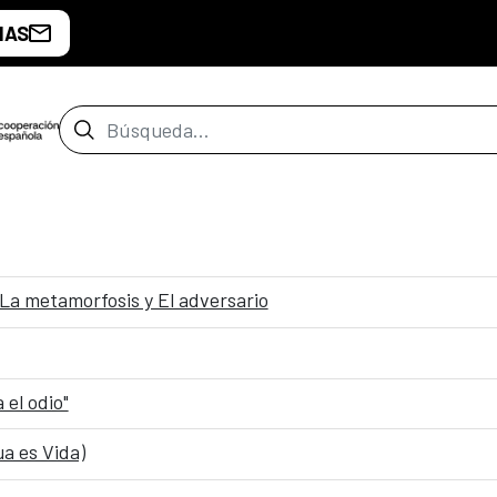
IAS
Barra de búsqueda
 La metamorfosis y El adversario
 el odio"
a es Vida)