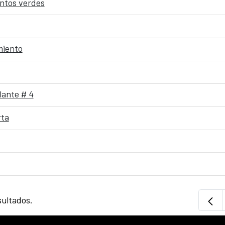
entos verdes
miento
lante # 4
rta
sultados.