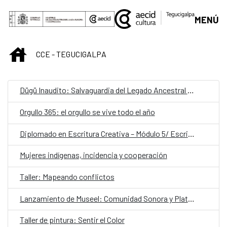
Saltar al contenido principal
MENÚ
INICIO
CCE - TEGUCIGALPA
Dügü Inaudito: Salvaguardia del Legado Ancestral Garífuna/ Presentación pública de resultados y diálogo sobre patrimonio vivo
Orgullo 365: el orgullo se vive todo el año
Diplomado en Escritura Creativa – Módulo 5/ Escribir desde el latido: escritura teatral
Mujeres indígenas, incidencia y cooperación
Taller: Mapeando conflictos
Lanzamiento de Museel: Comunidad Sonora y Plataforma de Formación
Taller de pintura: Sentir el Color