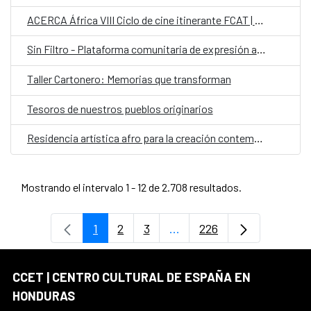
ACERCA África VIII Ciclo de cine itinerante FCAT | AECID
Sin Filtro - Plataforma comunitaria de expresión artística
Taller Cartonero: Memorias que transforman
Tesoros de nuestros pueblos originarios
Residencia artística afro para la creación contemporánea colaborativa con comunidades garífunas
Mostrando el intervalo 1 - 12 de 2.708 resultados.
1
2
3
...
226
Página
Página
Página
Páginas intermedias Use 
Página
CCET | CENTRO CULTURAL DE ESPAÑA EN
HONDURAS