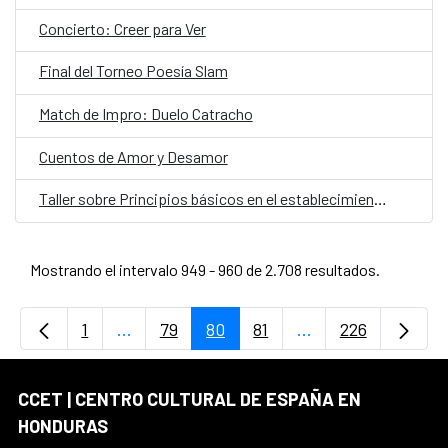
Concierto: Creer para Ver
Final del Torneo Poesía Slam
Match de Impro: Duelo Catracho
Cuentos de Amor y Desamor
Taller sobre Principios básicos en el establecimiento de huertos urbanos
Mostrando el intervalo 949 - 960 de 2.708 resultados.
1
...
79
80
81
...
226
Página
Páginas intermedias Use TAB para desplaz
Página
Página
Página
Páginas intermedi
Página
CCET | CENTRO CULTURAL DE ESPAÑA EN
HONDURAS