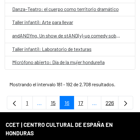
Danza–Teatro: el cuerpo como territorio dramático
Taller infantil: Arte para llevar
andANDYng. Un show de stAND(y)-up comedy sobre vivir, morir y llegar a los treinta.
Taller infantil: Laboratorio de texturas
Micrófono abierto: Día de la mujer hondureña
Mostrando el intervalo 181 - 192 de 2.708 resultados.
1
...
15
16
17
...
226
Página
Páginas intermedias Use TAB para despla
Página
Página
Página
Páginas intermedia
Página
CCET | CENTRO CULTURAL DE ESPAÑA EN
HONDURAS