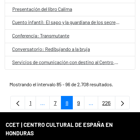
Presentación del libro Calima
Cuento infantil: El sapo y la guardiana de los secretos
Conferencia: Transmutante
Conversatorio: Redibujando a la bruja
Servicios de comunicación con destino al Centro Cultural de España en Honduras
Mostrando el intervalo 85 - 96 de 2.708 resultados.
1
...
7
8
9
...
226
Página
Páginas intermedias Use TAB para despl
Página
Página
Página
Páginas intermedias
Página
CCET | CENTRO CULTURAL DE ESPAÑA EN
HONDURAS