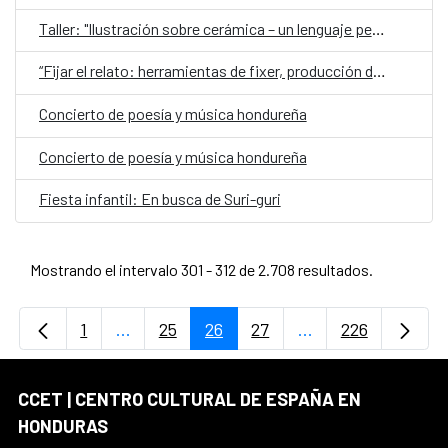
Taller: "Ilustración sobre cerámica – un lenguaje personal”
“Fijar el relato: herramientas de fixer, producción de campo y asistencia de dirección en proyectos audiovisuales y periodísticos”
Concierto de poesía y música hondureña
Concierto de poesía y música hondureña
Fiesta infantil: En busca de Suri-guri
Mostrando el intervalo 301 - 312 de 2.708 resultados.
1
...
25
26
27
...
226
Página
Páginas intermedias Use TAB para desplaz
Página
Página
Página
Páginas intermedi
Página
CCET | CENTRO CULTURAL DE ESPAÑA EN
HONDURAS