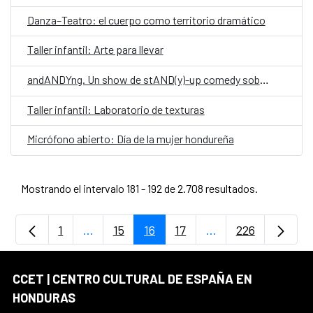
Danza–Teatro: el cuerpo como territorio dramático
Taller infantil: Arte para llevar
andANDYng. Un show de stAND(y)-up comedy sobre vivir, morir y llegar a los treinta.
Taller infantil: Laboratorio de texturas
Micrófono abierto: Día de la mujer hondureña
Mostrando el intervalo 181 - 192 de 2.708 resultados.
1
...
15
16
17
...
226
Página
Páginas intermedias Use TAB para despla
Página
Página
Página
Páginas intermedia
Página
CCET | CENTRO CULTURAL DE ESPAÑA EN
HONDURAS