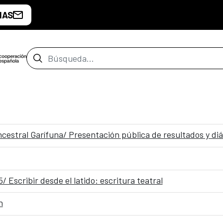
IAS
Barra de búsqueda
cestral Garífuna/ Presentación pública de resultados y diá
 Escribir desde el latido: escritura teatral
n