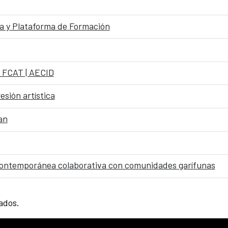
 y Plataforma de Formación
e FCAT | AECID
esión artística
an
n contemporánea colaborativa con comunidades garífunas
tados.