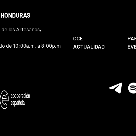
N HONDURAS
l de los Artesanos,
CCE
PA
ado de 10:00a.m. a 8:00p.m
ACTUALIDAD
EV
Telegram
Spo