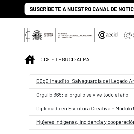
Saltar al contenido principal
SUSCRÍBETE A NUESTRO CANAL DE NOTIC
INICIO
CCE - TEGUCIGALPA
Dügü Inaudito: Salvaguardia del Legado An
Orgullo 365: el orgullo se vive todo el año
Diplomado en Escritura Creativa – Módulo 5/
Mujeres indígenas, incidencia y cooperació