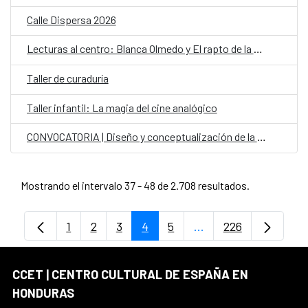
Calle Dispersa 2026
Lecturas al centro: Blanca Olmedo y El rapto de la Sevillana
Taller de curaduría
Taller infantil: La magia del cine analógico
CONVOCATORIA | Diseño y conceptualización de la carroza del CCET
Mostrando el intervalo 37 - 48 de 2.708 resultados.
1
2
3
4
5
...
226
Página
Página
Página
Página
Página
Páginas intermedias
Página
CCET | CENTRO CULTURAL DE ESPAÑA EN
HONDURAS