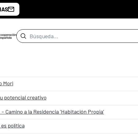
IAS
Barra de búsqueda
o Mori
u potencial creativo
o - Camino a la Residencia ‘Habitación Propia’
 es política