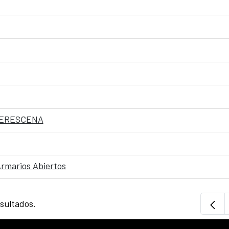
 IBERESCENA
Armarios Abiertos
esultados.