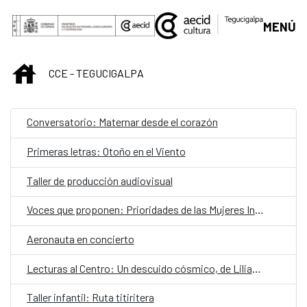
Saltar al contenido principal
MENÚ
INICIO
CCE - TEGUCIGALPA
Conversatorio: Maternar desde el corazón
Primeras letras: Otoño en el Viento
Taller de producción audiovisual
Voces que proponen: Prioridades de las Mujeres Indígenas y Afrohondureñas de Honduras hacia el 2030
Aeronauta en concierto
Lecturas al Centro: Un descuido cósmico, de Liliana Blum y Pedro Páramo, de Juan Rulfo
Taller infantil: Ruta titiritera