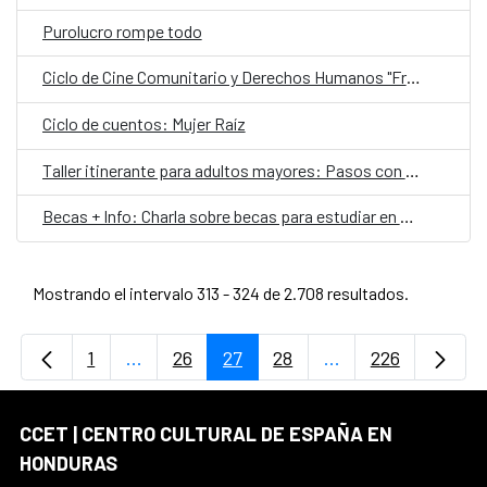
Purolucro rompe todo
Ciclo de Cine Comunitario y Derechos Humanos "Fragmentos y Memorias"
Ciclo de cuentos: Mujer Raíz
Taller itinerante para adultos mayores: Pasos con raíces folclóricas
Becas + Info: Charla sobre becas para estudiar en el extranjero
Mostrando el intervalo 313 - 324 de 2.708 resultados.
1
...
26
27
28
...
226
Página
Páginas intermedias Use TAB para desplaz
Página
Página
Página
Páginas intermedi
Página
CCET | CENTRO CULTURAL DE ESPAÑA EN
HONDURAS