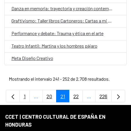
Danza en memoria: trayectoria y creación contemporáneaDanza en memoria: trayectoria y creación contemporánea
Graftivismo: Taller libros Cartoneros: Cartas a mi yo del pasado
Performance y debate: Trauma y ética en el arte
Teatro Infantil: Martina y los hombres pájaro
Meta Diseño Creativo
Mostrando el intervalo 241 - 252 de 2.708 resultados.
1
...
20
21
22
...
226
Página
Páginas intermedias Use TAB para desplaz
Página
Página
Página
Páginas intermedi
Página
CCET | CENTRO CULTURAL DE ESPAÑA EN
HONDURAS