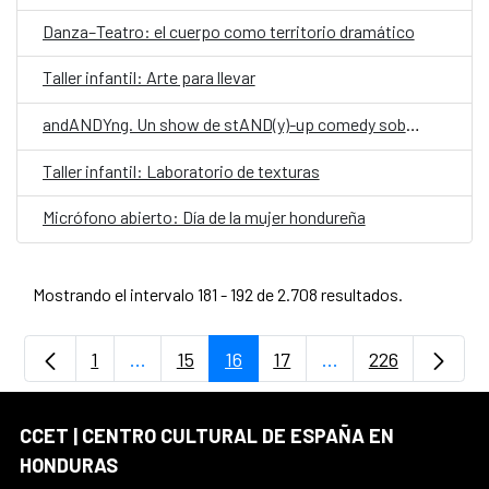
Danza–Teatro: el cuerpo como territorio dramático
Taller infantil: Arte para llevar
andANDYng. Un show de stAND(y)-up comedy sobre vivir, morir y llegar a los treinta.
Taller infantil: Laboratorio de texturas
Micrófono abierto: Día de la mujer hondureña
Mostrando el intervalo 181 - 192 de 2.708 resultados.
1
...
15
16
17
...
226
Página
Páginas intermedias Use TAB para despla
Página
Página
Página
Páginas intermedia
Página
CCET | CENTRO CULTURAL DE ESPAÑA EN
HONDURAS