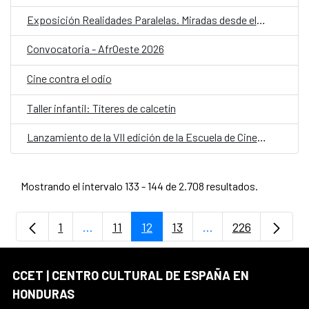
Exposición Realidades Paralelas. Miradas desde el ocultamiento
Convocatoria - AfrOeste 2026
Cine contra el odio
Taller infantil: Títeres de calcetín
Lanzamiento de la VII edición de la Escuela de Cine Una Mirada Propia (UMP) 2026
Mostrando el intervalo 133 - 144 de 2.708 resultados.
1
...
11
12
13
...
226
Página
Páginas intermedias Use TAB para despla
Página
Página
Página
Páginas intermedia
Página
CCET | CENTRO CULTURAL DE ESPAÑA EN
HONDURAS