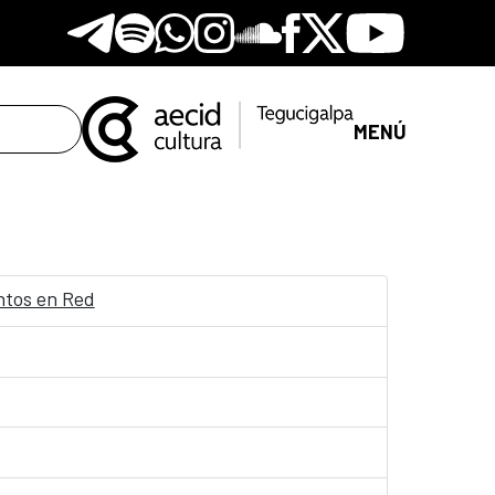
Telegram
Spotify
Whatsapp
Instagram
Soundclore
Facebook
X
Youtube
MENÚ
entos en Red