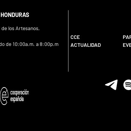
N HONDURAS
l de los Artesanos,
CCE
PA
ado de 10:00a.m. a 8:00p.m
ACTUALIDAD
EV
Telegram
Spo