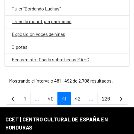
Taller “Bordando Luchas”
Taller de monotipia para niñas
Exposición Voces de niñas
Cipotas
Becas + Info: Charla sobre becas MAEC
Mostrando el intervalo 481 - 492 de 2.708 resultados.
1
...
40
41
42
...
226
Página
Páginas intermedias Use TAB para desplaz
Página
Página
Página
Páginas intermedi
Página
CCET | CENTRO CULTURAL DE ESPAÑA EN
HONDURAS