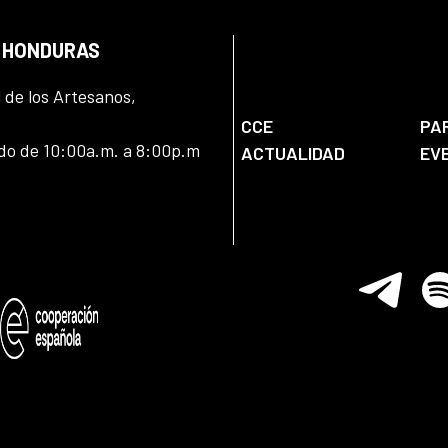
N HONDURAS
l de los Artesanos,
CCE
PA
ado de 10:00a.m. a 8:00p.m
ACTUALIDAD
EV
Telegram
Spo