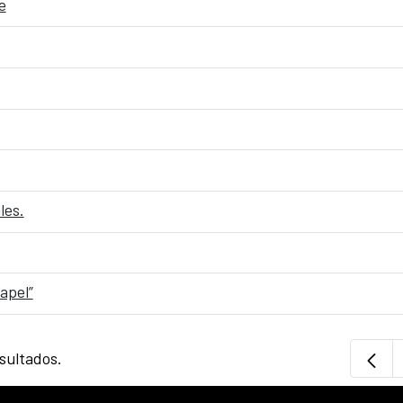
e
les.
apel”
sultados.