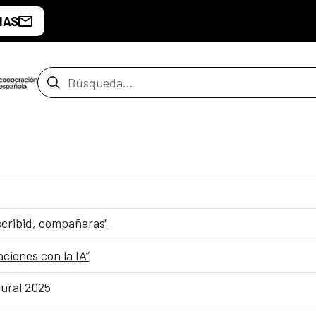
IAS
Barra de búsqueda
scribid, compañeras"
ciones con la IA”
tural 2025