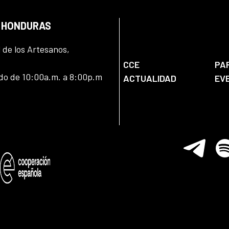
N HONDURAS
l de los Artesanos,
CCE
PA
ado de 10:00a.m. a 8:00p.m
ACTUALIDAD
EV
Telegram
Spo