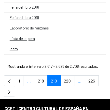
Feria del libro 2018
Feria del libro 2018
Laboratorio de fanzines
Lista de espera
Ícaro
Mostrando el intervalo 2.617 - 2.628 de 2.708 resultados.
1
...
218
219
220
...
226
Página
Páginas intermedias Use TAB para desplaz
Página
Página
Página
Páginas interme
Página
CCET | CENTRO CULTURAL DE ESPAÑA EN