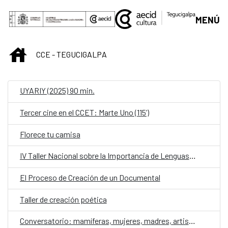
Saltar al contenido principal
MENÚ
INICIO
CCE - TEGUCIGALPA
UYARIY (2025) 90 min.
Tercer cine en el CCET: Marte Uno (115’)
Florece tu camisa
IV Taller Nacional sobre la Importancia de Lenguas para las Poblaciones Indígenas y Afrohondureñas
El Proceso de Creación de un Documental
Taller de creación poética
Conversatorio: mamíferas, mujeres, madres, artistas contra la violencia de género