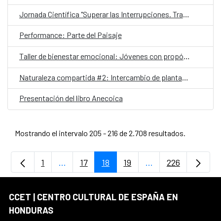
Jornada Científica "Superar las Interrupciones. Transformar la respuesta al VIH 2025"
Performance: Parte del Paisaje
Taller de bienestar emocional: Jóvenes con propósito
Naturaleza compartida #2: Intercambio de plantas y esquejes
Presentación del libro Anecoica
Mostrando el intervalo 205 - 216 de 2.708 resultados.
1
...
17
18
19
...
226
Página
Páginas intermedias Use TAB para despla
Página
Página
Página
Páginas intermedia
Página
CCET | CENTRO CULTURAL DE ESPAÑA EN
HONDURAS