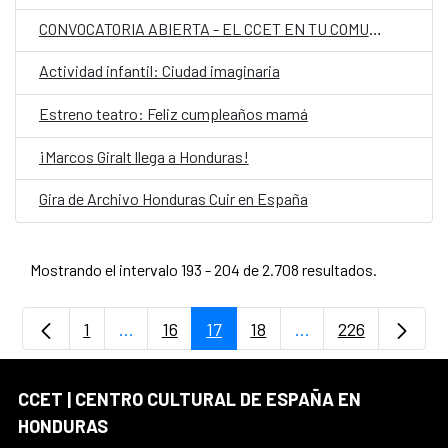
CONVOCATORIA ABIERTA - EL CCET EN TU COMUNIDAD
Actividad infantil: Ciudad imaginaria
Estreno teatro: Feliz cumpleaños mamá
¡Marcos Giralt llega a Honduras!
Gira de Archivo Honduras Cuir en España
Mostrando el intervalo 193 - 204 de 2.708 resultados.
1
...
16
17
18
...
226
Página
Páginas intermedias Use TAB para despla
Página
Página
Página
Páginas intermedia
Página
CCET | CENTRO CULTURAL DE ESPAÑA EN
HONDURAS