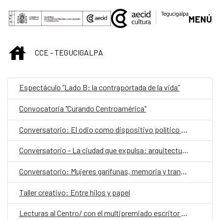
Saltar al contenido principal
MENÚ
INICIO
CCE - TEGUCIGALPA
Espectáculo “Lado B: la contraportada de la vida”
Convocatoria "Curando Centroamérica"
Conversatorio: El odio como dispositivo político y social
Conversatorio - La ciudad que expulsa: arquitectura, exclusión y gentrificación
Conversatorio: Mujeres garífunas, memoria y transmisión cultural
Taller creativo: Entre hilos y papel
Lecturas al Centro/ con el multipremiado escritor español Ray Loriga como invitado especial,