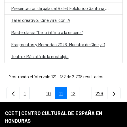
Presentación de gala del Ballet Folclórico Garífuna de Honduras
Taller creativo: Cine viral con IA
Masterclass: “De lo íntimo a la escena”
Fragmentos y Memorias 2026. Muestra de Cine y Derechos Humanos
Teatro: Más allá de la nostalgia
Mostrando el intervalo 121 - 132 de 2.708 resultados.
1
...
10
11
12
...
226
Página
Páginas intermedias Use TAB para despla
Página
Página
Página
Páginas intermedia
Página
CCET | CENTRO CULTURAL DE ESPAÑA EN
HONDURAS