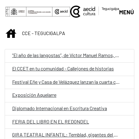
Saltar al contenido principal
MENÚ
INICIO
CCE - TEGUCIGALPA
“El año de las langostas”, de Víctor Manuel Ramos, representa a Honduras en la quinta edición de Cuentos en Red
El CCET en tu comunidad - Callejones de historias
Festival Eñe y Casa de Velázquez lanzan la cuarta convocatoria de Residencia de Creación Literaria
Exposición Aquelarre
Diplomado Internacional en Escritura Creativa
FERIA DEL LIBRO EN EL REDONDEL
GIRA TEATRAL INFANTIL: Temblad, gigantes del mundo