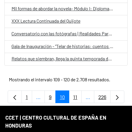
Mil formas de abordar la novela- Módulo I: Diplomado Internacional en Escritura Creativa
XXX Lectura Continuada del Quijote
Conversatorio con las fotógrafas | Realidades Paralelas: Miradas desde el ocultamiento
Gala de Inauguración - "Telar de historias: cuentos contados por ellas"
Relatos que siembran, llega la quinta temporada de Cuentos en Red
Mostrando el intervalo 109 - 120 de 2.708 resultados.
1
...
9
10
11
...
226
Página
Páginas intermedias Use TAB para despla
Página
Página
Página
Páginas intermedia
Página
CCET | CENTRO CULTURAL DE ESPAÑA EN
HONDURAS