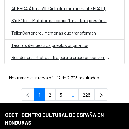
ACERCA África VIII Ciclo de cine itinerante FCAT | AECID
Sin Filtro - Plataforma comunitaria de expresión artística
Taller Cartonero: Memorias que transforman
Tesoros de nuestros pueblos originarios
Residencia artística afro para la creación contemporánea colaborativa con comunidades garífunas
Mostrando el intervalo 1 - 12 de 2.708 resultados.
1
2
3
...
226
Página
Página
Página
Páginas intermedias Use 
Página
CCET | CENTRO CULTURAL DE ESPAÑA EN
HONDURAS