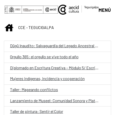
Saltar al contenido principal
MENÚ
INICIO
CCE - TEGUCIGALPA
Dügü Inaudito: Salvaguardia del Legado Ancestral Garífuna/ Presentación pública de resultados y diálogo sobre patrimonio vivo
Orgullo 365: el orgullo se vive todo el año
Diplomado en Escritura Creativa – Módulo 5/ Escribir desde el latido: escritura teatral
Mujeres indígenas, incidencia y cooperación
Taller: Mapeando conflictos
Lanzamiento de Museel: Comunidad Sonora y Plataforma de Formación
Taller de pintura: Sentir el Color