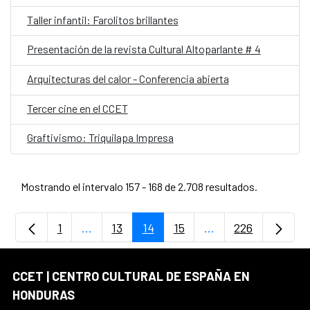
Taller infantil: Farolitos brillantes
Presentación de la revista Cultural Altoparlante # 4
Arquitecturas del calor - Conferencia abierta
Tercer cine en el CCET
Graftivismo: Triquilapa Impresa
Mostrando el intervalo 157 - 168 de 2.708 resultados.
1
...
13
14
15
...
226
Página
Páginas intermedias Use TAB para desplaz
Página
Página
Página
Páginas intermedia
Página
CCET | CENTRO CULTURAL DE ESPAÑA EN
HONDURAS