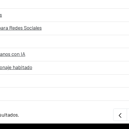
s
para Redes Sociales
anos con IA
sonaje habitado
sultados.