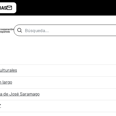
IAS
Barra de búsqueda
ulturales
 largo
era de José Saramago
"